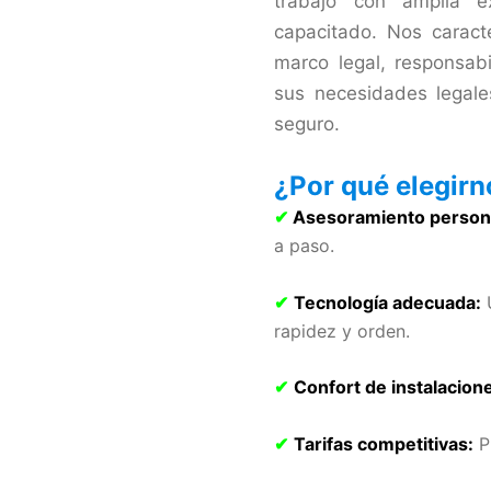
trabajo con amplia e
capacitado. Nos caract
marco legal, responsab
sus necesidades legales
seguro.
¿Por qué elegir
✔
Asesoramiento person
a paso.
✔
Tecnología adecuada:
U
rapidez y orden.
✔
Confort de instalacion
✔
Tarifas competitivas:
Pr