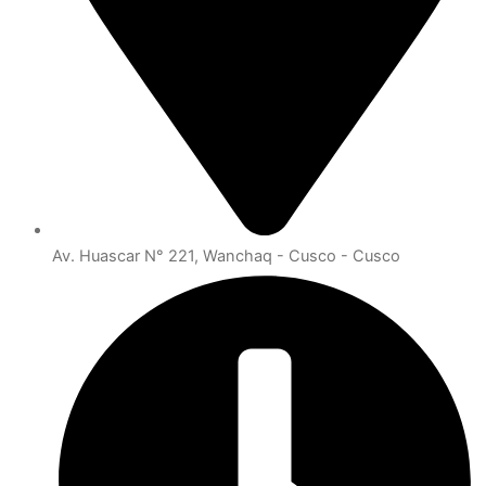
Av. Huascar N° 221, Wanchaq - Cusco - Cusco