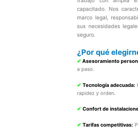
trabajo con amplia e
capacitado. Nos caract
marco legal, responsab
sus necesidades legales
seguro.
¿Por qué elegir
✔
Asesoramiento person
a paso.
✔
Tecnología adecuada:
U
rapidez y orden.
✔
Confort de instalacion
✔
Tarifas competitivas:
Pr