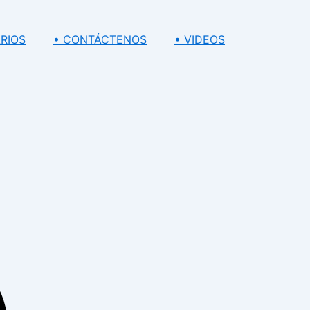
ARIOS
• CONTÁCTENOS
• VIDEOS