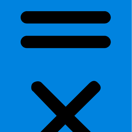
ORIGINAL
Y COPIA
DEL
TESTADOR.
DOS
TESTIGOS
MAYORES
DE 25
AÑOS,
QUE NO
SEAN
FAMILIARES
NI
HEREDEROS
DEL
TESTADOR.
DNI
ORIGINAL
Y COPIA