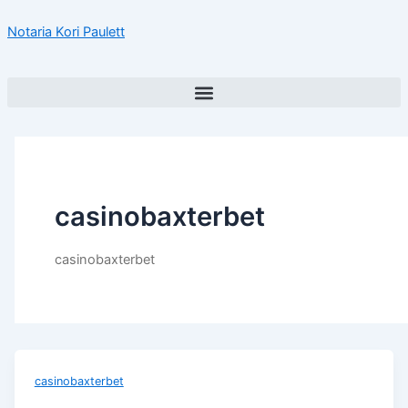
Ir
Notaria Kori Paulett
al
contenido
casinobaxterbet
casinobaxterbet
casinobaxterbet