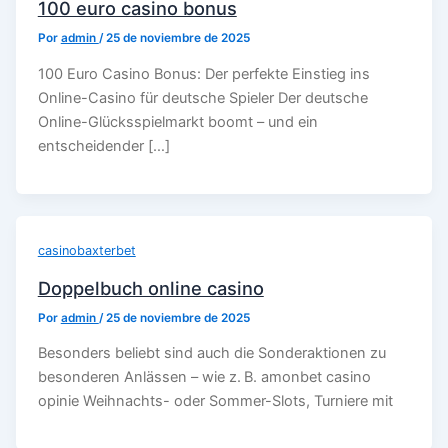
100 euro casino bonus
Por
admin
/
25 de noviembre de 2025
100 Euro Casino Bonus: Der perfekte Einstieg ins
Online-Casino für deutsche Spieler Der deutsche
Online-Glücksspielmarkt boomt – und ein
entscheidender […]
casinobaxterbet
Doppelbuch online casino
Por
admin
/
25 de noviembre de 2025
Besonders beliebt sind auch die Sonderaktionen zu
besonderen Anlässen – wie z. B. amonbet casino
opinie Weihnachts- oder Sommer-Slots, Turniere mit