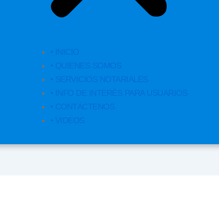
• INICIO
• QUIENES SOMOS
• SERVICIOS NOTARIALES
• INFO DE INTERÉS PARA USUARIOS
• CONTÁCTENOS
• VIDEOS