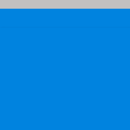
Ir
al
contenido